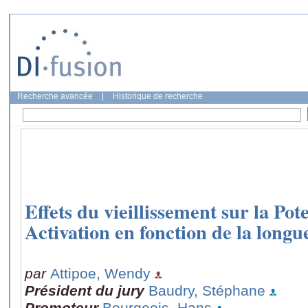
Recherche avancée
|
Historique de recherche
Effets du vieillissement sur la Pot
Activation en fonction de la long
par
Attipoe, Wendy
Président du jury
Baudry, Stéphane
Promoteur
Bourgeois, Hans