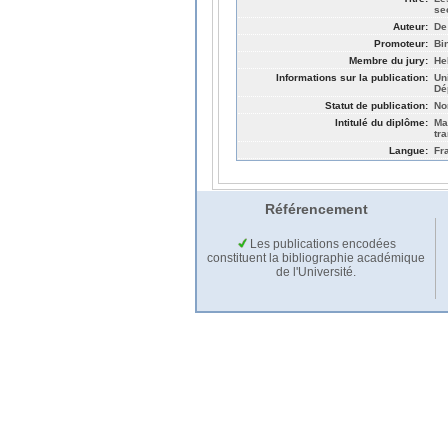
se
Auteur:
De
Promoteur:
Bi
Membre du jury:
He
Informations sur la publication:
Un
Dé
Statut de publication:
No
Intitulé du diplôme:
Ma
tr
Langue:
Fr
Référencement
Les publications encodées
constituent la bibliographie académique
de l'Université.