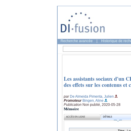
Recherche avancée
|
Historique de rec
Les assistants sociaux d'un CP
des effets sur les contenus et 
par
De Almeida Pimenta, Julien
Promoteur
Bingen, Aline
Publication
Non publié, 2020-05-28
Mémoire
ACCÈS EN LIGNE
DÉTAILS
Titre:
Le