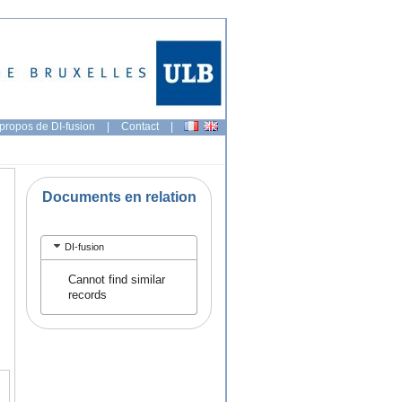
propos de DI-fusion
|
Contact
|
Documents en relation
DI-fusion
Cannot find similar
records