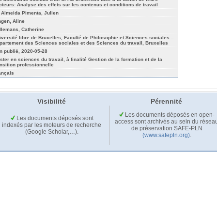
cteurs: Analyse des effets sur les contenus et conditions de travail
 Almeida Pimenta, Julien
ngen, Aline
llemans, Catherine
iversité libre de Bruxelles, Faculté de Philosophie et Sciences sociales –
partement des Sciences sociales et des Sciences du travail, Bruxelles
n publié, 2020-05-28
ster en sciences du travail, à finalité Gestion de la formation et de la
ansition professionnelle
ançais
Visibilité
Pérennité
Les documents déposés en open-
Les documents déposés sont
access sont archivés au sein du résea
indexés par les moteurs de recherche
de préservation SAFE-PLN
(Google Scholar,…).
(www.safepln.org)
.