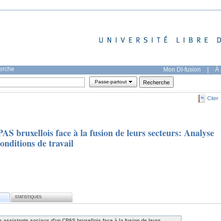
herche
Mon DI-fusion
|
À 
Passe-partout
Citer
AS bruxellois face à la fusion de leurs secteurs: Analyse
conditions de travail
STATISTIQUES
s assistants sociaux d'un CPAS bruxellois face à la fusion de leurs