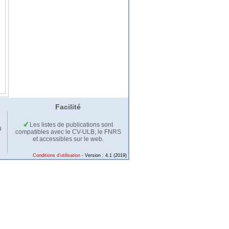
Facilité
Les listes de publications sont
u
compatibles avec le CV-ULB, le FNRS
et accessibles sur le web.
Conditions d'utilisation
- Version : 4.1 (2019)