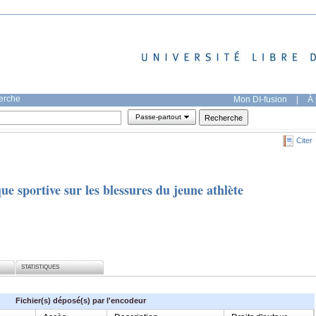
herche
Mon DI-fusion
|
À 
Passe-partout
Citer
e sportive sur les blessures du jeune athlète
STATISTIQUES
Fichier(s) déposé(s) par l'encodeur