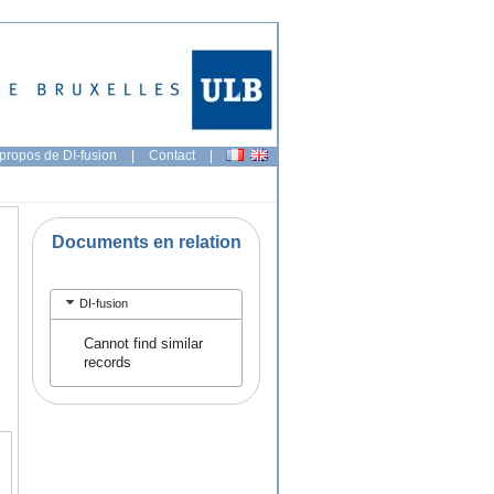
propos de DI-fusion
|
Contact
|
Documents en relation
DI-fusion
Cannot find similar
records