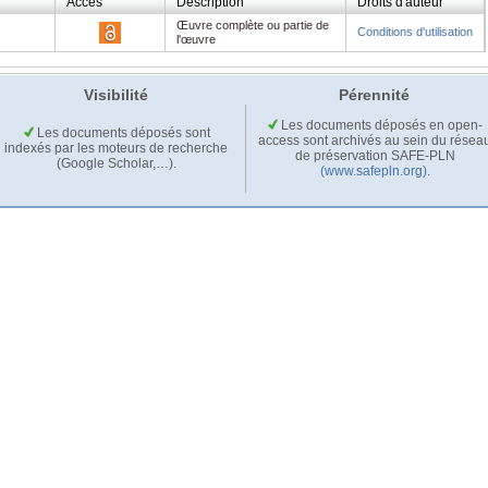
Accès
Description
Droits d'auteur
Œuvre complète ou partie de
Conditions d'utilisation
l'œuvre
Visibilité
Pérennité
Les documents déposés en open-
Les documents déposés sont
access sont archivés au sein du résea
indexés par les moteurs de recherche
de préservation SAFE-PLN
(Google Scholar,…).
(www.safepln.org)
.