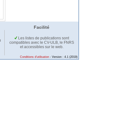
Facilité
Les listes de publications sont
u
compatibles avec le CV-ULB, le FNRS
et accessibles sur le web.
Conditions d'utilisation
- Version : 4.1 (2019)