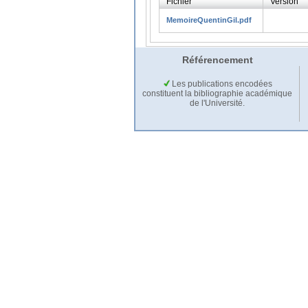
Fichier
Version
MemoireQuentinGil.pdf
Référencement
Les publications encodées
constituent la bibliographie académique
de l'Université.