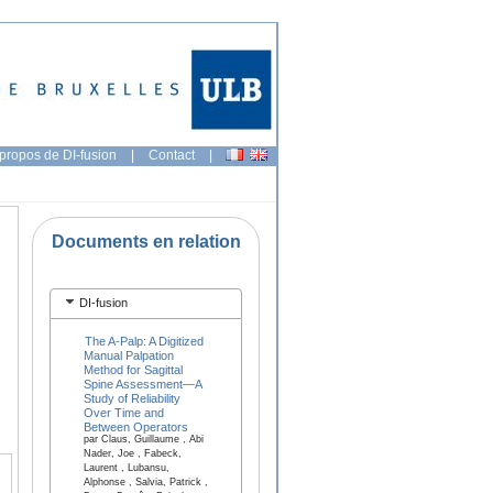
propos de DI-fusion
|
Contact
|
Documents en relation
DI-fusion
The A-Palp: A Digitized
Manual Palpation
Method for Sagittal
Spine Assessment—A
Study of Reliability
Over Time and
Between Operators
par Claus, Guillaume , Abi
Nader, Joe , Fabeck,
Laurent , Lubansu,
Alphonse , Salvia, Patrick ,