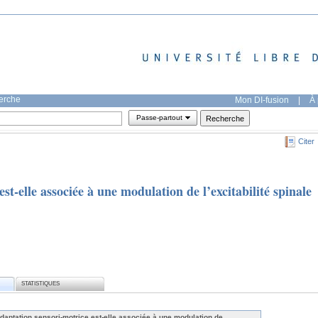
herche
Mon DI-fusion
|
À 
Passe-partout
Citer
st-elle associée à une modulation de l’excitabilité spinale
STATISTIQUES
adaptation sensori-motrice est-elle associée à une modulation de