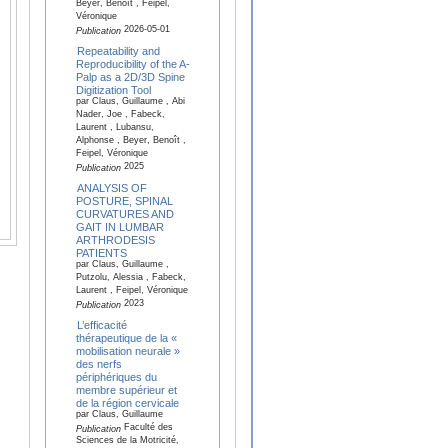
Beyer, Benoît , Feipel,
Véronique
2026-05-01
Publication
Repeatability and
Reproducibility of the A-
Palp as a 2D/3D Spine
Digitization Tool
par Claus, Guillaume , Abi
Nader, Joe , Fabeck,
Laurent , Lubansu,
Alphonse , Beyer, Benoît ,
Feipel, Véronique
2025
Publication
ANALYSIS OF
POSTURE, SPINAL
CURVATURES AND
GAIT IN LUMBAR
ARTHRODESIS
PATIENTS
par Claus, Guillaume ,
Putzolu, Alessia , Fabeck,
Laurent , Feipel, Véronique
2023
Publication
L’efficacité
thérapeutique de la «
mobilisation neurale »
des nerfs
périphériques du
membre supérieur et
de la région cervicale
par Claus, Guillaume
Faculté des
Publication
Sciences de la Motricité,