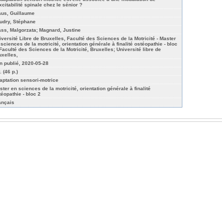
xcitabilité spinale chez le sénior ?
aus, Guillaume
udry, Stéphane
ass, Malgorzata; Magnard, Justine
iversité Libre de Bruxelles, Faculté des Sciences de la Motricité - Master
 sciences de la motricité, orientation générale à finalité ostéopathie - bloc
 Faculté des Sciences de la Motricité, Bruxelles; Université libre de
uxelles,
n publié, 2020-05-28
. (46 p.)
aptation sensori-motrice
ster en sciences de la motricité, orientation générale à finalité
téopathie - bloc 2
ançais