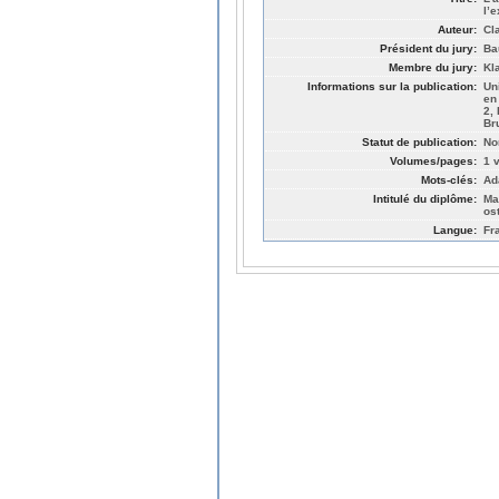
l’e
Auteur:
Cl
Président du jury:
Ba
Membre du jury:
Kl
Informations sur la publication:
Un
en
2,
Br
Statut de publication:
No
Volumes/pages:
1 v
Mots-clés:
Ad
Intitulé du diplôme:
Ma
os
Langue:
Fr