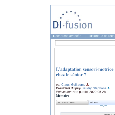
Recherche avancée
|
Historique de rec
L’adaptation sensori-motrice e
chez le sénior ?
par
Claus, Guillaume
Président du jury
Baudry, Stéphane
Publication
Non publié, 2020-05-28
Mémoire
ACCÈS EN LIGNE
DÉTAILS
Titre:
L’