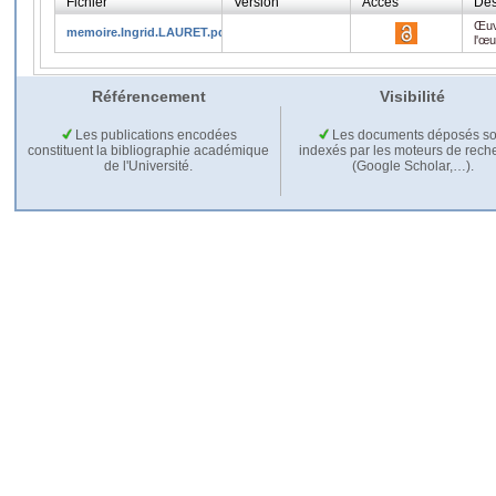
Fichier
Version
Accès
Des
Œuv
memoire.Ingrid.LAURET.pdf
l'œ
Référencement
Visibilité
Les publications encodées
Les documents déposés so
constituent la bibliographie académique
indexés par les moteurs de rech
de l'Université.
(Google Scholar,…).