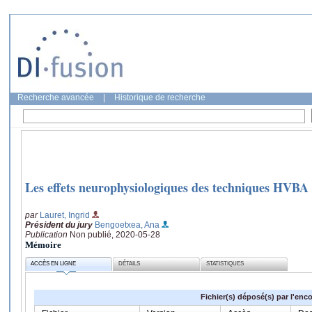
Recherche avancée
|
Historique de recherche
Les effets neurophysiologiques des techniques HVBA
par
Lauret, Ingrid
Président du jury
Bengoetxea, Ana
Publication
Non publié, 2020-05-28
Mémoire
ACCÈS EN LIGNE
DÉTAILS
STATISTIQUES
Fichier(s) déposé(s) par l'enc