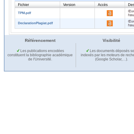
Fichier
Version
Accès
Des
Œuv
TPM.pdf
l'œ
Œuv
DeclarationPlagiat.pdf
l'œ
Référencement
Visibilité
Les publications encodées
Les documents déposés so
constituent la bibliographie académique
indexés par les moteurs de rech
de l'Université.
(Google Scholar,…).