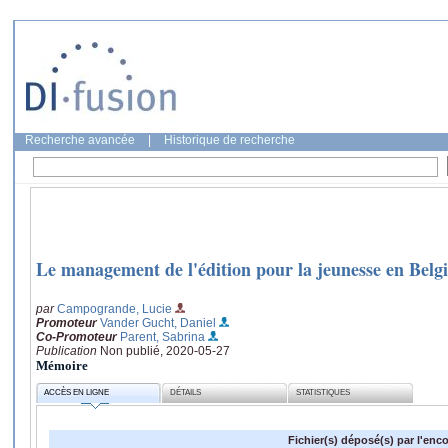
Recherche avancée
|
Historique de recherche
Le management de l'édition pour la jeunesse en Bel
par
Campogrande, Lucie
Promoteur
Vander Gucht, Daniel
Co-Promoteur
Parent, Sabrina
Publication
Non publié, 2020-05-27
Mémoire
ACCÈS EN LIGNE
DÉTAILS
STATISTIQUES
Fichier(s) déposé(s) par l'enc