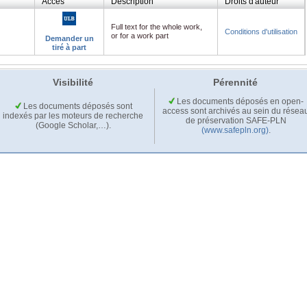
Accès
Description
Droits d'auteur
Full text for the whole work,
Conditions d'utilisation
or for a work part
Demander un
tiré à part
Visibilité
Pérennité
Les documents déposés en open-
Les documents déposés sont
access sont archivés au sein du résea
indexés par les moteurs de recherche
de préservation SAFE-PLN
(Google Scholar,…).
(www.safepln.org)
.