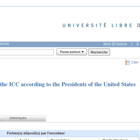
herche
Mon DI-fusion
|
À 
Passe-partout
Citer
the ICC according to the Presidents of the United States
STATISTIQUES
Fichier(s) déposé(s) par l'encodeur