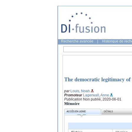
Recherche avancée
|
Historique de rec
The democratic legitimacy of 
par
Louis, Noah
Promoteur
Lagerwall, Anne
Publication
Non publié, 2020-06-01
Mémoire
ACCÈS EN LIGNE
DÉTAILS