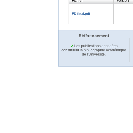
Fichier
Version
FD final.pdf
Référencement
Les publications encodées
constituent la bibliographie académique
de l'Université.