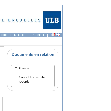
propos de DI-fusion
|
Contact
|
Documents en relation
DI-fusion
Cannot find similar
records