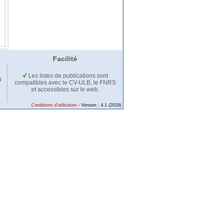
Facilité
Les listes de publications sont
u
compatibles avec le CV-ULB, le FNRS
et accessibles sur le web.
Conditions d'utilisation
- Version : 4.1 (2019)