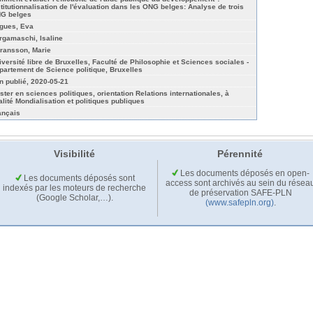
stitutionnalisation de l'évaluation dans les ONG belges: Analyse de trois
G belges
gues, Eva
rgamaschi, Isaline
ransson, Marie
iversité libre de Bruxelles, Faculté de Philosophie et Sciences sociales -
partement de Science politique, Bruxelles
n publié, 2020-05-21
ster en sciences politiques, orientation Relations internationales, à
nalité Mondialisation et politiques publiques
ançais
Visibilité
Pérennité
Les documents déposés en open-
Les documents déposés sont
access sont archivés au sein du résea
indexés par les moteurs de recherche
de préservation SAFE-PLN
(Google Scholar,…).
(www.safepln.org)
.