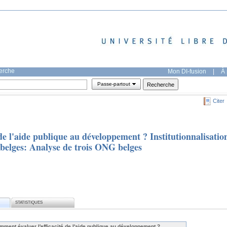
herche
Mon DI-fusion
|
À 
Passe-partout
Citer
de l'aide publique au développement ? Institutionnalisatio
 belges: Analyse de trois ONG belges
STATISTIQUES
mment évaluer l'efficacité de l'aide publique au développement ?