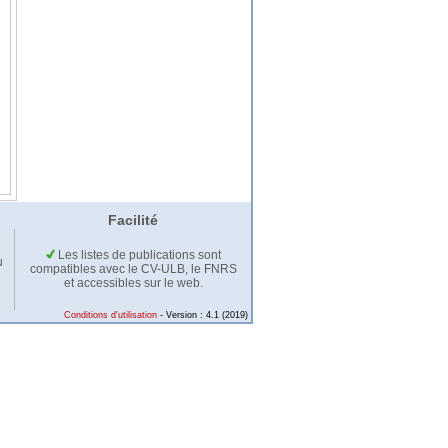
Facilité
Les listes de publications sont
u
compatibles avec le CV-ULB, le FNRS
et accessibles sur le web.
Conditions d'utilisation
- Version : 4.1 (2019)