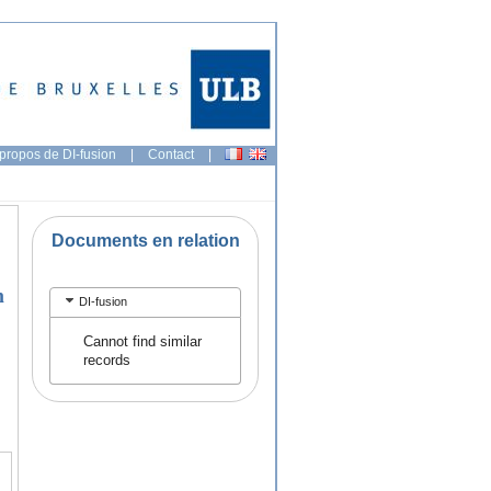
propos de DI-fusion
|
Contact
|
Documents en relation
n
DI-fusion
Cannot find similar
records