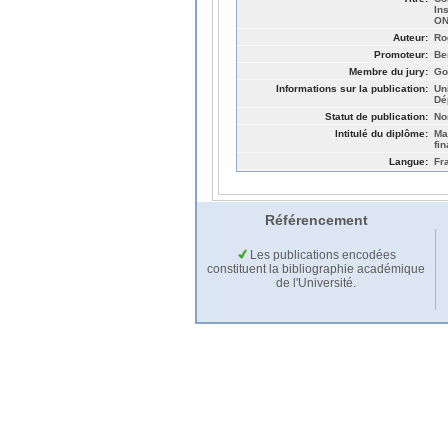
In
ON
Auteur:
Ro
Promoteur:
Be
Membre du jury:
Go
Informations sur la publication:
Un
Dé
Statut de publication:
No
Intitulé du diplôme:
Ma
fi
Langue:
Fr
Référencement
Les publications encodées
constituent la bibliographie académique
de l'Université.