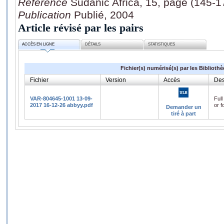
Référence
Sudanic Africa, 15, page (145-1
Publication
Publié, 2004
Article révisé par les pairs
ACCÈS EN LIGNE
DÉTAILS
STATISTIQUES
Fichier(s) numérisé(s) par les Biblioth
Fichier
Version
Accès
Des
VAR-804645-1001 13-09-
Full
2017 16-12-26 abbyy.pdf
or f
Demander un
tiré à part