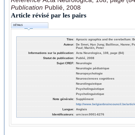
Publication
Publié, 2008
Article révisé par les pairs
DÉTAILS
Titre:
Apraxic agraphia and the cerebellum: B
Auteur:
De Smet, Hyo Jung; Baillieux, Hanne; Pa
Paul; Mariën, Peter
Informations sur la publication:
Acta Neurologica, 108, page (84)
Statut de publication:
Publié, 2008
Sujet CREF:
Neurologie
Neurologie pédiatrique
Neuropsychologie
Neurosciences cognitives
Neurolinguistique
Psycholinguistique
Psycholinguistique
Note générale:
Supplément
http://www.belgianbraincouncil.be/articl
Langue:
Anglais
Identificateurs:
urn:issn:0001-6276