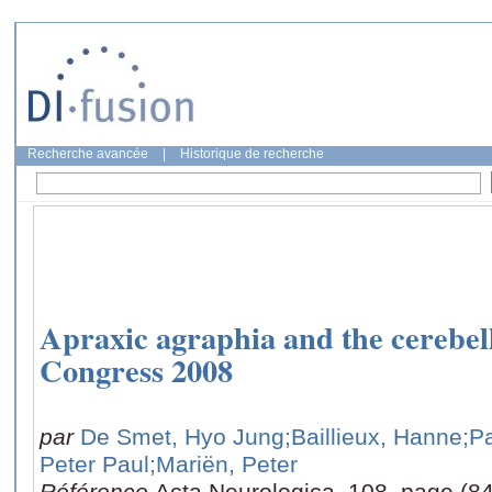
Recherche avancée
|
Historique de recherche
Apraxic agraphia and the cerebel
Congress 2008
par
De Smet, Hyo Jung
;Baillieux, Hanne
;P
Peter Paul
;Mariën, Peter
Référence
Acta Neurologica, 108, page (84