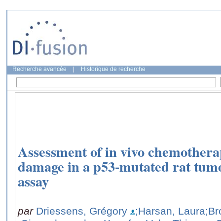
Recherche avancée
|
Historique de recherche
Assessment of in vivo chemothe
damage in a p53-mutated rat tum
assay
par
Driessens, Grégory
;Harsan, Laura
;Br