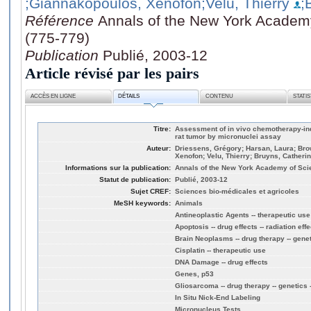
;Giannakopoulos, Xenofon
;Velu, Thierry
;
Référence
Annals of the New York Academ
(775-779)
Publication
Publié, 2003-12
Article révisé par les pairs
ACCÈS EN LIGNE
DÉTAILS
CONTENU
STATI
Titre:
Assessment of in vivo chemotherapy-i
rat tumor by micronuclei assay
Auteur:
Driessens, Grégory; Harsan, Laura; Br
Xenofon; Velu, Thierry; Bruyns, Catheri
Informations sur la publication:
Annals of the New York Academy of Sci
Statut de publication:
Publié, 2003-12
Sujet CREF:
Sciences bio-médicales et agricoles
MeSH keywords:
Animals
Antineoplastic Agents -- therapeutic use
Apoptosis -- drug effects -- radiation eff
Brain Neoplasms -- drug therapy -- genet
Cisplatin -- therapeutic use
DNA Damage -- drug effects
Genes, p53
Gliosarcoma -- drug therapy -- genetics -
In Situ Nick-End Labeling
Micronucleus Tests