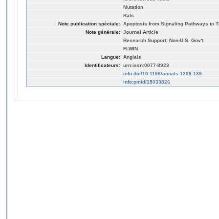
Mutation
Rats
Note publication spéciale:
Apoptosis from Signaling Pathways to T
Note générale:
Journal Article
Research Support, Non-U.S. Gov't
FLWIN
Langue:
Anglais
Identificateurs:
urn:issn:0077-8923
info:doi/10.1196/annals.1299.139
info:pmid/15033826