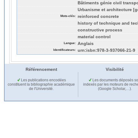
Bâtiments génie civil transp
Urbanisme et architecture [gé
Mots-clés:
reinforced concrete
history of technique and te
constructive process
material control
Langue:
Anglais
Identificateurs:
urn:isbn:978-3-937066-21-9
Référencement
Visibilité
Les publications encodées
Les documents déposés so
constituent la bibliographie académique
indexés par les moteurs de rech
de l'Université.
(Google Scholar,…).