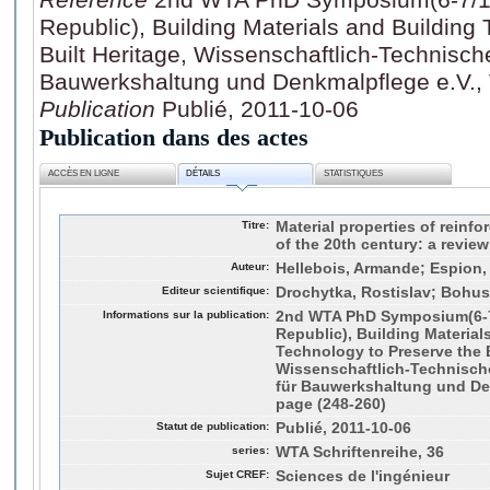
Republic), Building Materials and Building
Built Heritage, Wissenschaftlich-Technisc
Bauwerkshaltung und Denkmalpflege e.V., 
Publication
Publié, 2011-10-06
Publication dans des actes
ACCÈS EN LIGNE
DÉTAILS
STATISTIQUES
Titre:
Material properties of reinfo
of the 20th century: a review 
Auteur:
Hellebois, Armande; Espion,
Editeur scientifique:
Drochytka, Rostislav; Bohus
Informations sur la publication:
2nd WTA PhD Symposium(6-7
Republic), Building Material
Technology to Preserve the B
Wissenschaftlich-Technisch
für Bauwerkshaltung und Denk
page (248-260)
Statut de publication:
Publié, 2011-10-06
series:
WTA Schriftenreihe, 36
Sujet CREF:
Sciences de l'ingénieur