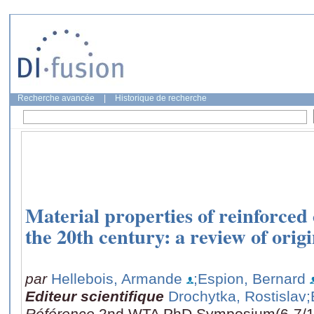
Recherche avancée
|
Historique de recherche
Material properties of reinforced 
the 20th century: a review of origi
par
Hellebois, Armande
;Espion, Bernard
Editeur scientifique
Drochytka, Rostislav
;
Référence
2nd WTA PhD Symposium(6-7/10