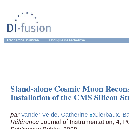
Recherche avancée
|
Historique de recherche
Stand-alone Cosmic Muon Recons
Installation of the CMS Silicon S
par
Vander Velde, Catherine
;Clerbaux, B
Référence
Journal of Instrumentation, 4, 
Publication
Publié, 2009