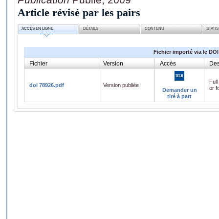
Article révisé par les pairs
ACCÈS EN LIGNE
DÉTAILS
CONTENU
STATI
Fichier importé via le DOI
Fichier
Version
Accès
Des
Full
doi 78926.pdf
Version publiée
or f
Demander un
tiré à part