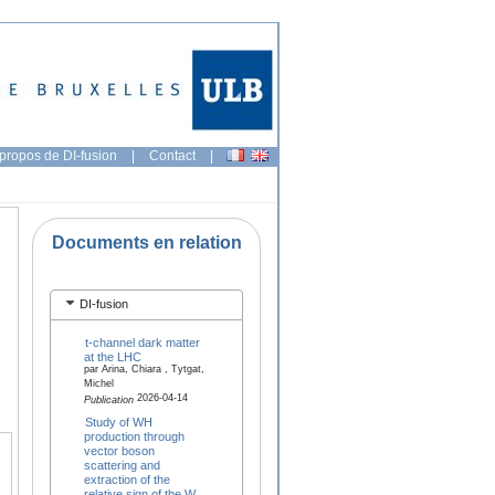
propos de DI-fusion
|
Contact
|
Documents en relation
DI-fusion
t-channel dark matter
at the LHC
par Arina, Chiara , Tytgat,
Michel
2026-04-14
Publication
Study of WH
production through
vector boson
scattering and
extraction of the
relative sign of the W