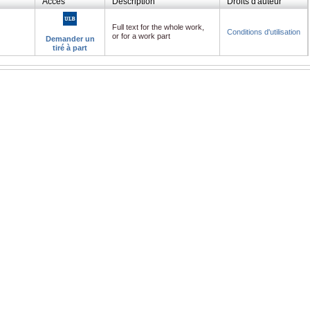
Accès
Description
Droits d'auteur
Full text for the whole work,
Conditions d'utilisation
or for a work part
Demander un
tiré à part