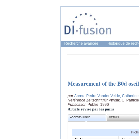
Recherche avancée
|
Historique de rec
Measurement of the B0d oscill
par
Abreu, Pedro
;Vander Velde, Catherine
Référence
Zeitschrift für Physik. C, Partic
Publication
Publié, 1996
Article révisé par les pairs
ACCÈS EN LIGNE
DÉTAILS
Fich