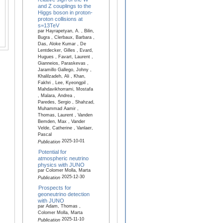
and Z couplings to the
Higgs boson in proton-
proton collisions at
s=13TeV
par Hayrapetyan, A. , Bilin,
Bugra , Clerbaux, Barbara ,
Das, Aloke Kumar , De
Lentdecker, Gilles , Evard,
Hugues , Favart, Laurent ,
Gianneios, Paraskevas ,
Jaramillo Gallego, Johny ,
Khalilzadeh, Ali , Khan,
Fakhri , Lee, Kyeongpil ,
Mahdavikhorrami, Mostafa
, Malara, Andrea ,
Paredes, Sergio , Shahzad,
Muhammad Aamir ,
Thomas, Laurent , Vanden
Bemden, Max , Vander
Velde, Catherine , Vanlaer,
Pascal
2025-10-01
Publication
Potential for
atmospheric neutrino
physics with JUNO
par Colomer Molla, Marta
2025-12-30
Publication
Prospects for
geoneutrino detection
with JUNO
par Adam, Thomas ,
Colomer Molla, Marta
2025-11-10
Publication