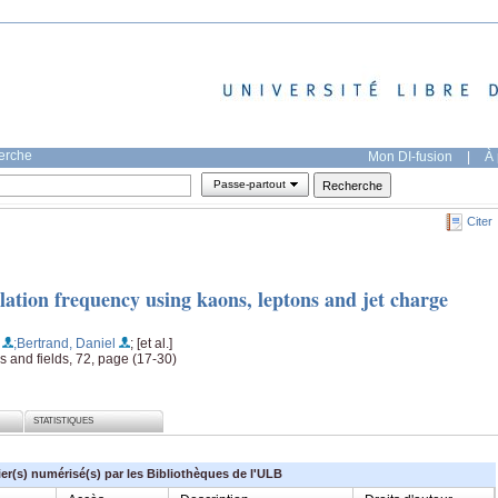
herche
Mon DI-fusion
|
À 
Passe-partout
Citer
ation frequency using kaons, leptons and jet charge
;Bertrand, Daniel
; [et al.]
les and fields, 72, page (17-30)
STATISTIQUES
ier(s) numérisé(s) par les Bibliothèques de l'ULB