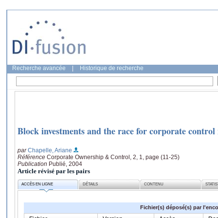
Recherche avancée
|
Historique de recherche
Block investments and the race for corporate control
par
Chapelle, Ariane
Référence
Corporate Ownership & Control, 2, 1, page (11-25)
Publication
Publié, 2004
Article révisé par les pairs
ACCÈS EN LIGNE
DÉTAILS
CONTENU
STATI
Fichier(s) déposé(s) par l'enc