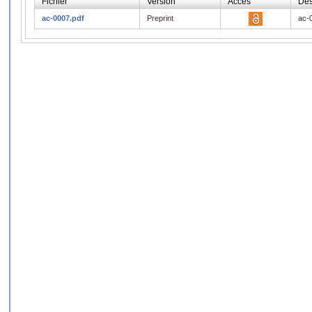
Fichier
Version
Accès
Des
ac-0007.pdf
Preprint
ac-