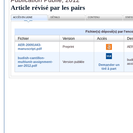
Article révisé par les pairs
ACCÈS EN LIGNE
DÉTAILS
CONTENU
STATI
Fichier(s) déposé(s) par l'enc
Fichier
Version
Accès
Des
AER-20091443-
Preprint
AER
manuscript.pdf
budish-cantillon-
budi
multiunit-assignment-
Version publiée
ass
Demander un
aer-2012.pdf
tiré à part