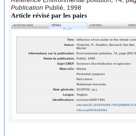
Publication
Publié, 1998
Article révisé par les pairs
ACCÈS EN LIGNE
DÉTAILS
CONTENU
STATI
Titre:
Influence of set aside on the nitrate cont
Auteur:
Clotuche, P.; Godden, Bernard; Van Bol,
Michel
Informations sur la publication:
Environmental pollution, 74, page (501-
Statut de publication:
Publié, 1998
Sujet CREF:
Sciences bio-médicales et agricoles
Mots-clés:
Nitrate
Perennial ryegrass
Red clover
Rotational set-aside
Note générale:
SCOPUS: cp.j
Langue:
Anglais
Identificateurs:
urn:issn:0269-7491
info:doi/10.1016/S0269-7491(98)80075-4
info:scp/0032433361