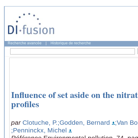
Recherche avancée
|
Historique de recherche
Influence of set aside on the nitrat
profiles
par
Clotuche, P.
;Godden, Bernard
;Van Bol
;Penninckx, Michel
Référence
Environmental pollution, 74, pa