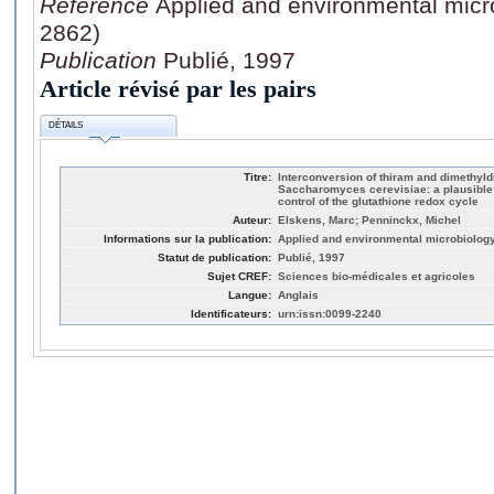
Référence
Applied and environmental micr
2862)
Publication
Publié, 1997
Article révisé par les pairs
DÉTAILS
Titre:
Interconversion of thiram and dimethyld
Saccharomyces cerevisiae: a plausible
control of the glutathione redox cycle
Auteur:
Elskens, Marc; Penninckx, Michel
Informations sur la publication:
Applied and environmental microbiology
Statut de publication:
Publié, 1997
Sujet CREF:
Sciences bio-médicales et agricoles
Langue:
Anglais
Identificateurs:
urn:issn:0099-2240