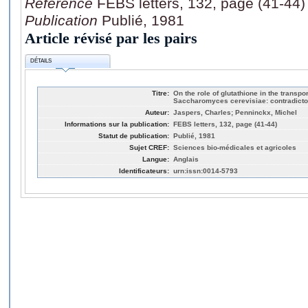
Référence
FEBS letters, 132, page (41-44)
Publication
Publié, 1981
Article révisé par les pairs
DÉTAILS
Titre:
On the role of glutathione in the transpo
Saccharomyces cerevisiae: contradicto
Auteur:
Jaspers, Charles; Penninckx, Michel
Informations sur la publication:
FEBS letters, 132, page (41-44)
Statut de publication:
Publié, 1981
Sujet CREF:
Sciences bio-médicales et agricoles
Langue:
Anglais
Identificateurs:
urn:issn:0014-5793