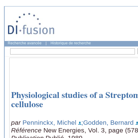
Recherche avancée
|
Historique de recherche
Physiological studies of a Strepto
cellulose
par
Penninckx, Michel
;Godden, Bernard
Référence
New Energies, Vol. 3, page (57
Publication
Publié, 1989