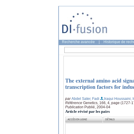
Recherche avancée
|
Historique de rec
The external amino acid sign
transcription factors for ind
par
Abdel Sater, Fadi
;Iraqui Houssaini, 
Référence
Genetics, 166, 4, page (1727-
Publication
Publié, 2004-04
Article révisé par les pairs
ACCÈS EN LIGNE
DÉTAILS