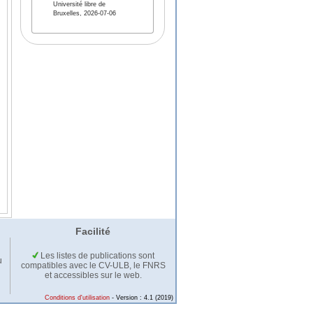
Université libre de
Bruxelles, 2026-07-06
Facilité
Les listes de publications sont
u
compatibles avec le CV-ULB, le FNRS
et accessibles sur le web.
Conditions d'utilisation
- Version : 4.1 (2019)