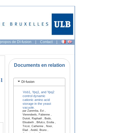
propos de DI-fusion
|
Contact
|
Documents en relation
81
DI-fusion
Vsb1, Ypq1, and Ypq2
control dynamic
cationic amino acid
storage in the yeast
vacuole.
par Zaremba, Evi ,
Vierendeels, Fabienne ,
Dutoit, Raphaël , Bodo,
Elisabeth , Bifulco, Ersilia ,
Tricot, Catherine , Noor,
Elad , André, Bruno ,