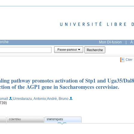
herche
Mon DI-fusion
|
À 
Passe-partout
Citer
aling pathway promotes activation of Stp1 and Uga35/Dal
uction of the AGP1 gene in Saccharomyces cerevisiae.
Ismaïl
;Urrestarazu, Antonio
;André, Bruno
1739)
CONTENU
STATISTIQUES