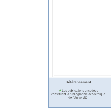
Référencement
Les publications encodées
constituent la bibliographie académique
de l'Université.