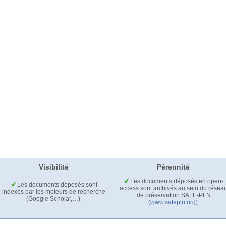
Visibilité
Pérennité
Les documents déposés en open-
Les documents déposés sont
access sont archivés au sein du résea
indexés par les moteurs de recherche
de préservation SAFE-PLN
(Google Scholar,…).
(www.safepln.org)
.