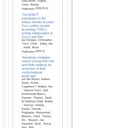
Onischenko, Evgeny ,
Cools, Melody
2026-05-11
Publication
The A2357T
substitution in the
kinase domain of yeast
Tor1 confers growth
promoting TORC1
activity independent of
Gtr1/2 and Pib2
par Dereppe, Christopher ,
Troch, Chloé , Saliba, Elie
, André, Bruno
2026-12
Publication
Nanobody-mediated
control of long RSH Rel
and RelA catalysis by
restriction of their
conformational
landscape
par Van Nerom, Katleen ,
Ainelo, Andres ,
Coppieters'T Wallant, Kyo
, Talavera Perez, Ariel ,
Echemendia Blanco,
Dannele , Peeters, Sarah ,
El Khalfaoui Oulali, Brahim
, Tamman, Hedvig ,
Kurata, Tatsuaki ,
Roghanian, Mohammad ,
Martens, Chloé , Pardon,
Els , Steyaert, Jan ,
Hauryliuk, Vasili , Garcia-
Pino, Abel