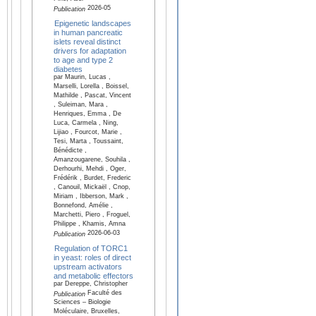
2026-05
Publication
Epigenetic landscapes
in human pancreatic
islets reveal distinct
drivers for adaptation
to age and type 2
diabetes
par Maurin, Lucas ,
Marselli, Lorella , Boissel,
Mathilde , Pascat, Vincent
, Suleiman, Mara ,
Henriques, Emma , De
Luca, Carmela , Ning,
Lijiao , Fourcot, Marie ,
Tesi, Marta , Toussaint,
Bénédicte ,
Amanzougarene, Souhila ,
Derhourhi, Mehdi , Oger,
Frédérik , Burdet, Frederic
, Canouil, Mickaël , Cnop,
Miriam , Ibberson, Mark ,
Bonnefond, Amélie ,
Marchetti, Piero , Froguel,
Philippe , Khamis, Amna
2026-06-03
Publication
Regulation of TORC1
in yeast: roles of direct
upstream activators
and metabolic effectors
par Dereppe, Christopher
Faculté des
Publication
Sciences – Biologie
Moléculaire, Bruxelles,