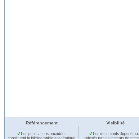
Référencement
Visibilité
Les publications encodées
Les documents déposés so
constituent la bibliographie académique
indexés par les moteurs de rech