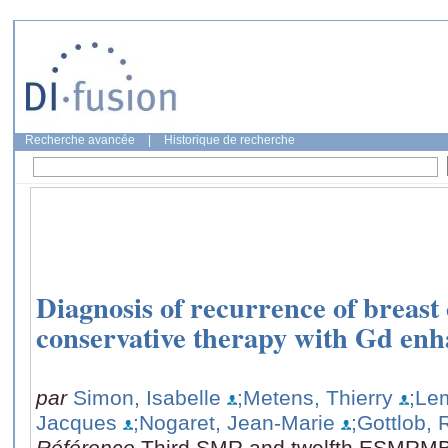
Recherche avancée
|
Historique de recherche
Diagnosis of recurrence of breast
conservative therapy with Gd enh
par
Simon, Isabelle
;Metens, Thierry
;Le
Jacques
;Nogaret, Jean-Marie
;Gottlob,
Référence
Third SMR and twelfth ESMRMB 