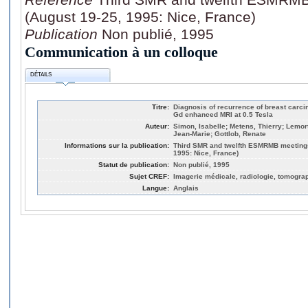
(August 19-25, 1995: Nice, France)
Publication
Non publié, 1995
Communication à un colloque
DÉTAILS
Titre:
Diagnosis of recurrence of breast carci
Gd enhanced MRI at 0.5 Tesla
Auteur:
Simon, Isabelle; Metens, Thierry; Lemor
Jean-Marie; Gottlob, Renate
Informations sur la publication:
Third SMR and twelfth ESMRMB meetings 
1995: Nice, France)
Statut de publication:
Non publié, 1995
Sujet CREF:
Imagerie médicale, radiologie, tomogra
Langue:
Anglais