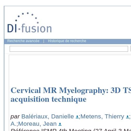
Recherche avancée
|
Historique de recherche
Cervical MR Myelography: 3D T
acquisition technique
par
Balériaux, Danielle
;Metens, Thierry
A.
;Moreau, Jean
Référence
ISMR 4th Meeting (27 April-3 M