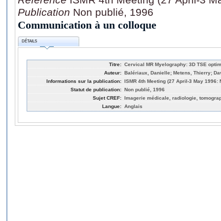
Publication
Non publié, 1996
Communication à un colloque
DÉTAILS
Titre:
Cervical MR Myelography: 3D TSE optim
Auteur:
Balériaux, Danielle; Metens, Thierry; Da
Informations sur la publication:
ISMR 4th Meeting (27 April-3 May 1996:
Statut de publication:
Non publié, 1996
Sujet CREF:
Imagerie médicale, radiologie, tomogra
Langue:
Anglais