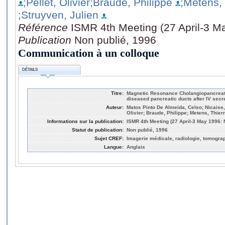
;Pellet, Olivier
;Braude, Philippe
;Metens, 
;Struyven, Julien
Référence
ISMR 4th Meeting (27 April-3 M
Publication
Non publié, 1996
Communication à un colloque
DÉTAILS
Titre:
Magnetic Resonance Cholangiopancreat
diseased pancreatic ducts after IV secr
Auteur:
Matos Pinto De Almeida, Celso; Nicaise,
Olivier; Braude, Philippe; Metens, Thier
Informations sur la publication:
ISMR 4th Meeting (27 April-3 May 1996:
Statut de publication:
Non publié, 1996
Sujet CREF:
Imagerie médicale, radiologie, tomogra
Langue:
Anglais