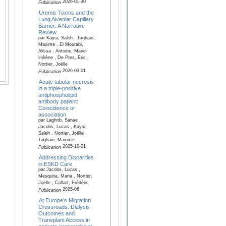
2026-01-30
Publication
Uremic Toxins and the
Lung Alveolar Capillary
Barrier: A Narrative
Review
par Kaysi, Saleh , Taghavi,
Maxime , El Mourabi,
Alissa , Antoine, Marie-
Hélène , De Prez, Eric ,
Nortier, Joëlle
2026-03-01
Publication
Acute tubular necrosis
in a triple-positive
antiphospholipid
antibody patient:
Coincidence or
association
par Laghrib, Sanae ,
Jacobs, Lucas , Kaysi,
Saleh , Nortier, Joëlle ,
Taghavi, Maxime
2025-10-01
Publication
Addressing Disparities
in ESKD Care
par Jacobs, Lucas ,
Mesquita, Maria , Nortier,
Joëlle , Collart, Frédéric
2025-06
Publication
At Europe’s Migration
Crossroads: Dialysis
Outcomes and
Transplant Access in