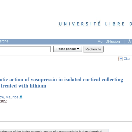
herche
Mon DI-fusion
|
À 
Passe-partout
Citer
c action of vasopressin in isolated cortical collecting
 treated with lithium
ow, Maurice
(305)
pairment of the hydro-osmotic action of vasopressin in isolated cortical