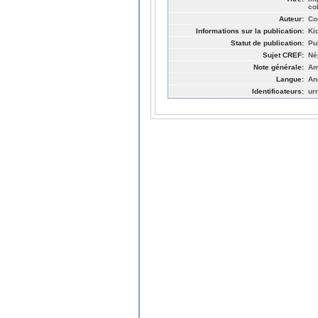
co
Auteur:
Co
Informations sur la publication:
Ki
Statut de publication:
Pu
Sujet CREF:
Né
Note générale:
Am
Langue:
An
Identificateurs:
ur