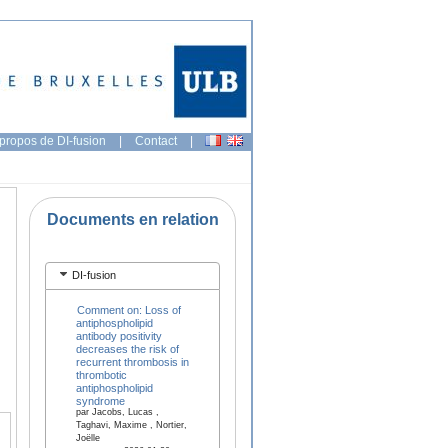
propos de DI-fusion
|
Contact
|
Documents en relation
DI-fusion
Comment on: Loss of
antiphospholipid
antibody positivity
decreases the risk of
recurrent thrombosis in
thrombotic
antiphospholipid
syndrome
par Jacobs, Lucas ,
Taghavi, Maxime , Nortier,
Joëlle