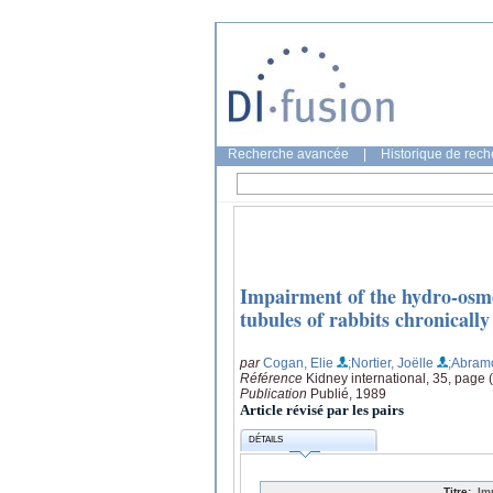
Recherche avancée
|
Historique de rec
Impairment of the hydro-osmoti
tubules of rabbits chronically
par
Cogan, Elie
;Nortier, Joëlle
;Abram
Référence
Kidney international, 35, page 
Publication
Publié, 1989
Article révisé par les pairs
DÉTAILS
Titre:
Im