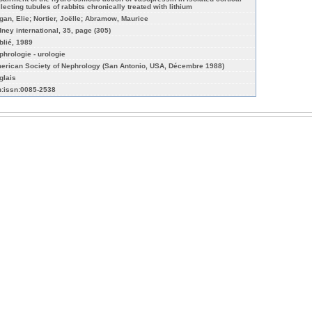
llecting tubules of rabbits chronically treated with lithium
gan, Elie; Nortier, Joëlle; Abramow, Maurice
dney international, 35, page (305)
blié, 1989
phrologie - urologie
erican Society of Nephrology (San Antonio, USA, Décembre 1988)
glais
n:issn:0085-2538