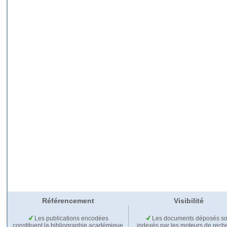
Référencement
Visibilité
Les publications encodées
Les documents déposés so
constituent la bibliographie académique
indexés par les moteurs de rech