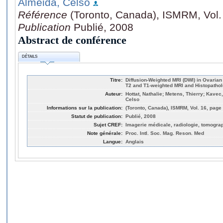
Almeida, Celso
Référence
(Toronto, Canada), ISMRM, Vol.
Publication
Publié, 2008
Abstract de conférence
DÉTAILS
Titre:
Diffusion-Weighted MRI (DWI) in Ovaria
T2 and T1-weighted MRI and Histopathol
Auteur:
Hottat, Nathalie; Metens, Thierry; Kavec
Celso
Informations sur la publication:
(Toronto, Canada), ISMRM, Vol. 16, page
Statut de publication:
Publié, 2008
Sujet CREF:
Imagerie médicale, radiologie, tomogra
Note générale:
Proc. Intl. Soc. Mag. Reson. Med
Langue:
Anglais