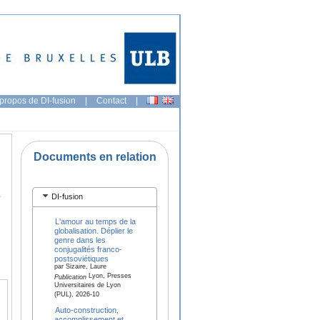
propos de DI-fusion
|
Contact
|
Documents en relation
n
DI-fusion
L'amour au temps de la
globalisation. Déplier le
genre dans les
conjugalités franco-
postsoviétiques
par Sizaire, Laure
Lyon, Presses
Publication
Universitaires de Lyon
(PUL), 2026-10
Auto-construction,
accomplissement et