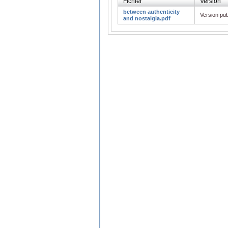
Fichier
Version
between authenticity
Version pub
and nostalgia.pdf