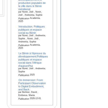
production populaire de
la ville dans le Bénin
méridional
par Noret, Joël , Noret,
Joël , Andreetta, Sophie
Academia,
Publication
2025
Introduction. Politiques
publiques et espace
social au Bénin
par Noret, Joël , Andreetta,
Sophie , Noret, Joël ,
Andreetta, Sophie
Academia,
Publication
2025
Le Bénin à l'épreuve du
développement:Politiques
publiques et espace
social dans l'Afrique
d'aujourd'hui
par Noret, Joël , Andreetta,
Sophie
2025
Publication
On Immersion: From
Participant Observation
to Digital Embodiment,
and Back.
par Berliner, David ,
Erofeeva, Mariia
2026-12-01
Publication