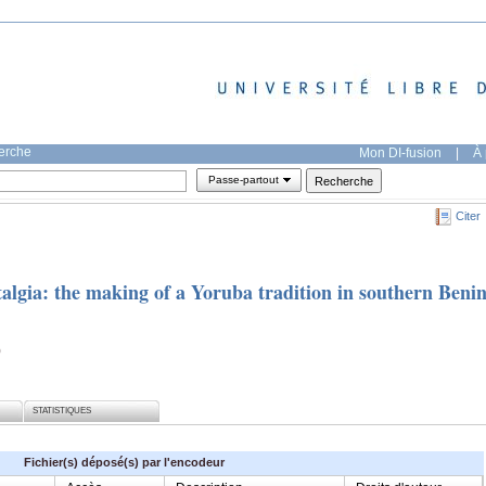
herche
Mon DI-fusion
|
À 
Passe-partout
Citer
algia: the making of a Yoruba tradition in southern Beni
)
STATISTIQUES
Fichier(s) déposé(s) par l'encodeur