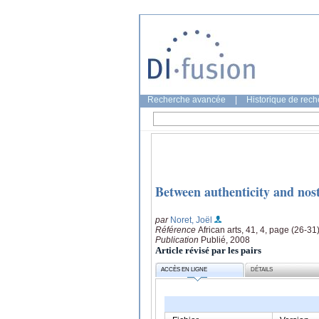
Recherche avancée
|
Historique de rec
Between authenticity and nost
par
Noret, Joël
Référence
African arts, 41, 4, page (26-31
Publication
Publié, 2008
Article révisé par les pairs
ACCÈS EN LIGNE
DÉTAILS