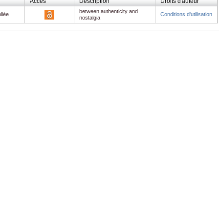
Accès
Description
Droits d'auteur
between authenticity and
liée
Conditions d'utilisation
nostalgia