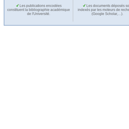
Les publications encodées
Les documents déposés so
constituent la bibliographie académique
indexés par les moteurs de rech
de l'Université.
(Google Scholar,…).