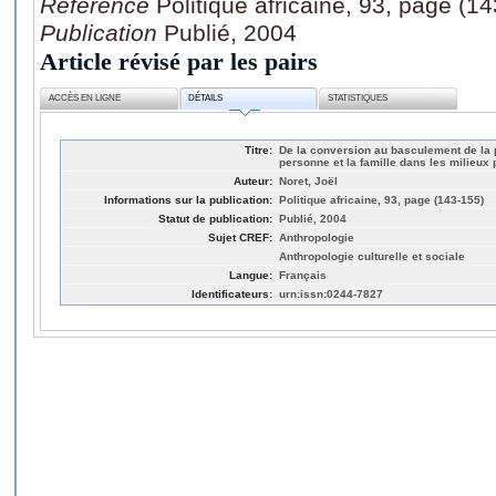
Référence
Politique africaine, 93, page (1
Publication
Publié, 2004
Article révisé par les pairs
ACCÈS EN LIGNE
DÉTAILS
STATISTIQUES
Titre:
De la conversion au basculement de la p
personne et la famille dans les milieux
Auteur:
Noret, Joël
Informations sur la publication:
Politique africaine, 93, page (143-155)
Statut de publication:
Publié, 2004
Sujet CREF:
Anthropologie
Anthropologie culturelle et sociale
Langue:
Français
Identificateurs:
urn:issn:0244-7827