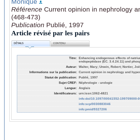
Monique
Référence
Current opinion in nephrology a
(468-473)
Publication
Publié, 1997
Article révisé par les pairs
DÉTAILS
CONTENU
Titre:
Enhancing endogenous effects of natriure
endopeptidase (EC. 3.4.24.11) and phos
Auteur:
Walter, Mary; Unwin, Robert; Nortier, J
Informations sur la publication:
Current opinion in nephrology and hyper
Statut de publication:
Publié, 1997
Sujet CREF:
Néphrologie - urologie
Langue:
Anglais
Identificateurs:
urn:issn:1062-4821
info:doi/10.1097/00041552-199709000-
info:scp/0030883046
info:pmid/9327206