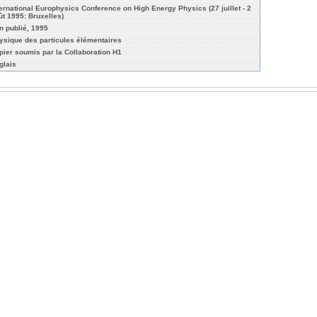
ternational Europhysics Conference on High Energy Physics (27 juillet - 2
ût 1995: Bruxelles)
n publié, 1995
ysique des particules élémentaires
pier soumis par la Collaboration H1
glais