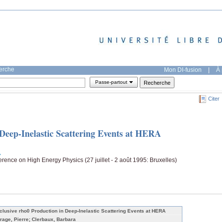
herche
Mon DI-fusion
|
À 
Passe-partout
Citer
 Deep-Inelastic Scattering Events at HERA
rence on High Energy Physics (27 juillet - 2 août 1995: Bruxelles)
clusive rho0 Production in Deep-Inelastic Scattering Events at HERA
rage, Pierre; Clerbaux, Barbara