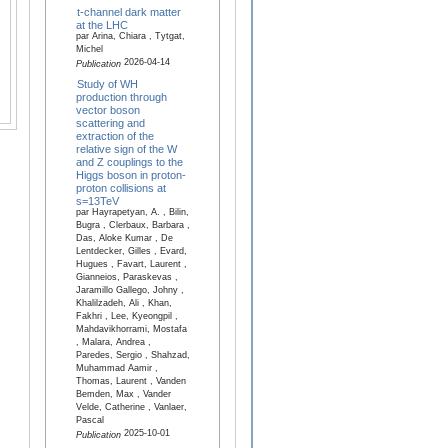
t-channel dark matter
at the LHC
par Arina, Chiara , Tytgat,
Michel
2026-04-14
Publication
Study of WH
production through
vector boson
scattering and
extraction of the
relative sign of the W
and Z couplings to the
Higgs boson in proton-
proton collisions at
s=13TeV
par Hayrapetyan, A. , Bilin,
Bugra , Clerbaux, Barbara ,
Das, Aloke Kumar , De
Lentdecker, Gilles , Evard,
Hugues , Favart, Laurent ,
Gianneios, Paraskevas ,
Jaramillo Gallego, Johny ,
Khalilzadeh, Ali , Khan,
Fakhri , Lee, Kyeongpil ,
Mahdavikhorrami, Mostafa
, Malara, Andrea ,
Paredes, Sergio , Shahzad,
Muhammad Aamir ,
Thomas, Laurent , Vanden
Bemden, Max , Vander
Velde, Catherine , Vanlaer,
Pascal
2025-10-01
Publication