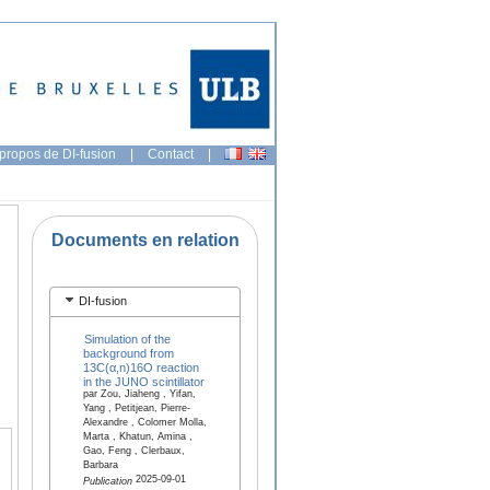
propos de DI-fusion
|
Contact
|
Documents en relation
DI-fusion
Simulation of the
background from
13C(α,n)16O reaction
in the JUNO scintillator
par Zou, Jiaheng , Yifan,
Yang , Petitjean, Pierre-
Alexandre , Colomer Molla,
Marta , Khatun, Amina ,
Gao, Feng , Clerbaux,
Barbara
2025-09-01
Publication