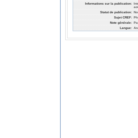
Informations sur la publication:
In
ao
Statut de publication:
No
Sujet CREF:
Ph
Note générale:
Pa
Langue:
An