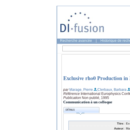
Recherche avancée
|
Historique de rec
Exclusive rho0 Production in
par
Marage, Pierre
;Clerbaux, Barbara
Référence
International Europhysics Confe
Publication
Non publié, 1995
Communication à un colloque
DÉTAILS
Titre:
Ex
Auteur:
Ma