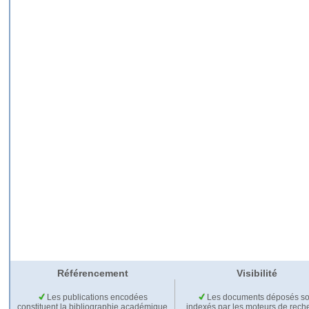
Référencement
Visibilité
Les publications encodées
Les documents déposés so
constituent la bibliographie académique
indexés par les moteurs de rech