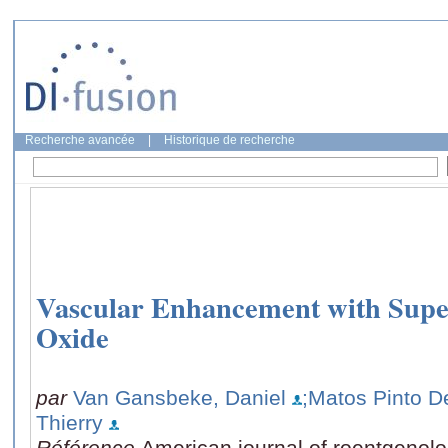
Recherche avancée
|
Historique de recherche
Vascular Enhancement with Supe
Oxide
par
Van Gansbeke, Daniel
;Matos Pinto D
Thierry
Référence
American journal of roentgenolo