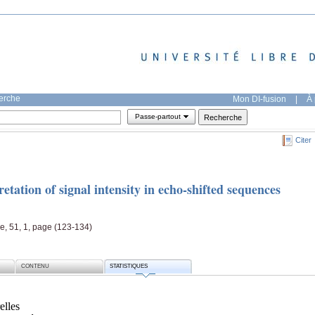
herche
Mon DI-fusion
|
À 
Passe-partout
Citer
etation of signal intensity in echo-shifted sequences
e, 51, 1, page (123-134)
CONTENU
STATISTIQUES