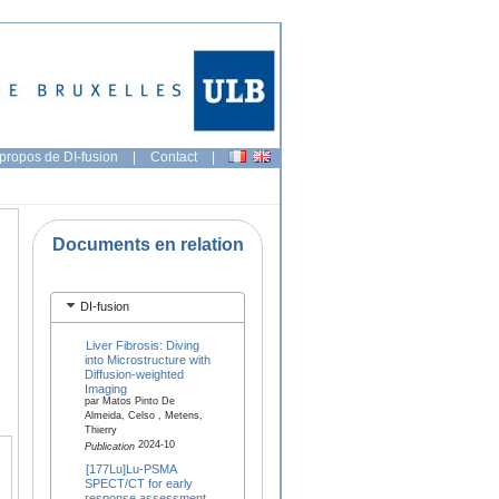
propos de DI-fusion
|
Contact
|
Documents en relation
DI-fusion
Liver Fibrosis: Diving
into Microstructure with
Diffusion-weighted
Imaging
par Matos Pinto De
Almeida, Celso , Metens,
Thierry
2024-10
Publication
[177Lu]Lu-PSMA
SPECT/CT for early
response assessment