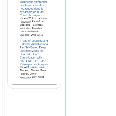
Diagnostic différentiel
des lésions focales
hépatiques dans le
syndrome de Budd-
Chiari chronique
par Van Wettere, Morgane
Faculté de
Publication
Médecine – Sciences
médicales, Bruxelles,
Université libre de
Bruxelles, 2026-02-10
Transfer Learning and
External Validation of a
ResNet-Based Deep
Learning Model for
Deauville Score
Classification with
[18F]FDG-PET-CT: A
Retrospective Analysis
par Woff, Erwin , Guiot,
Thomas , Flamen, Patrick
, Debeir, Olivier
2025-10-04
Publication