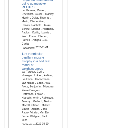
using quantitative
RECIP 1.0
par Kassas, Mutaz ,
Devriendt, Louise , Manley,
Martin , Guiot, Thomas ,
Marin, Clementine ,
Danieli, Rachele , Taraji-
Schiltz, Loubna , Kristanto,
Paulus , Karfis, Ioannis ,
Woff, Erwin , Flamen,
Patrick , Artigas Guix,
Carlos
2025-11-01
Publication
Left ventricular
papillary muscle
atrophy in a bed rest
model of
weightlessness
par Tordeur, Cyril ,
Kloesges, Lukas , Aabbar,
Soukaina , Hoenemann,
Jan-Niklas , Bach, Anja ,
Aretz, Benjamin , Migeotte,
Pierre-François ,
Hoffmann, Fabian ,
Hossein, Amin , Rabineau,
Jérémy , Gerlach, Darius ,
Moestl, Stefan , Mulder,
Edwin , Jordan, Jens ,
Faoro, Vitalie , Van De
Borne, Philippe , Tank,
Jens
2026-05-25
Publication