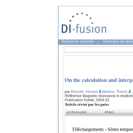
Recherche avancée
|
Historique de rec
On the calculation and interpr
par
Denolin, Vincent
;Metens, Thierry
Référence
Magnetic resonance in medicin
Publication
Publié, 2004-01
Article révisé par les pairs
ACCÈS EN LIGNE
DÉTAILS