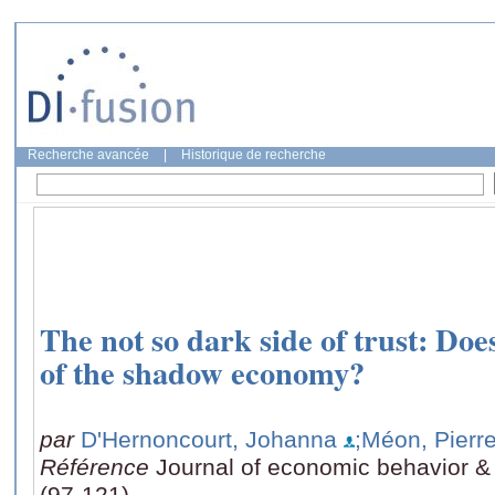
Recherche avancée
|
Historique de recherche
The not so dark side of trust: Does
of the shadow economy?
par
D'Hernoncourt, Johanna
;Méon, Pierr
Référence
Journal of economic behavior & 
(97-121)