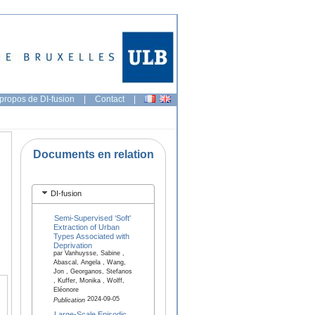
propos de DI-fusion
|
Contact
|
Documents en relation
DI-fusion
Semi-Supervised ‘Soft'
Extraction of Urban
Types Associated with
Deprivation
par Vanhuysse, Sabine ,
Abascal, Angela , Wang,
Jon , Georganos, Stefanos
, Kuffer, Monika , Wolff,
Eléonore
2024-09-05
Publication
Large-Scale Episodic