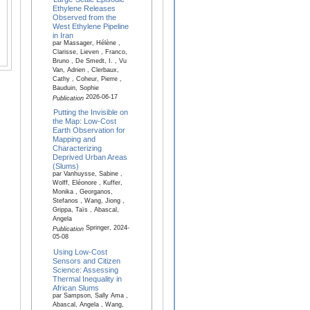
Ethylene Releases
Observed from the
West Ethylene Pipeline
in Iran
par Massager, Hélène ,
Clarisse, Lieven , Franco,
Bruno , De Smedt, I. , Vu
Van, Adrien , Clerbaux,
Cathy , Coheur, Pierre ,
Bauduin, Sophie
2026-06-17
Publication
Putting the Invisible on
the Map: Low-Cost
Earth Observation for
Mapping and
Characterizing
Deprived Urban Areas
(Slums)
par Vanhuysse, Sabine ,
Wolff, Eléonore , Kuffer,
Monika , Georganos,
Stefanos , Wang, Jiong ,
Grippa, Taïs , Abascal,
Angela
Springer, 2024-
Publication
05-08
Using Low-Cost
Sensors and Citizen
Science: Assessing
Thermal Inequality in
African Slums
par Sampson, Sally Ama ,
Abascal, Angela , Wang,