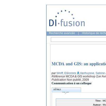
Recherche avancée
|
Historique de rec
MCDA and GIS: an application
par
Wolff, Eléonore
;Vanhuysse, Sabine
Référence
MCDA & GIS workshop (1er Avri
Publication
Non publié, 2009
Communication à un colloque
DÉTAILS
Titre:
MC
Auteur:
Wo