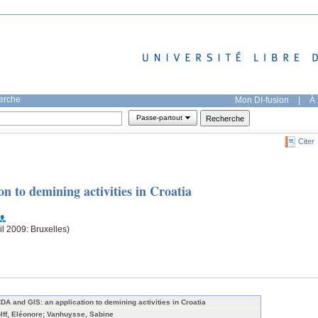
herche
Mon DI-fusion
|
À 
Passe-partout
Citer
 to demining activities in Croatia
l 2009: Bruxelles)
DA and GIS: an application to demining activities in Croatia
lff, Eléonore; Vanhuysse, Sabine