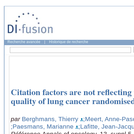
Recherche avancée
|
Historique de recherche
Citation factors are not reflectin
quality of lung cancer randomised 
par
Berghmans, Thierry
;Meert, Anne-Pas
;Paesmans, Marianne
;Lafitte, Jean-Jacq
Référence
Annals of oncology, 13, suppl 5