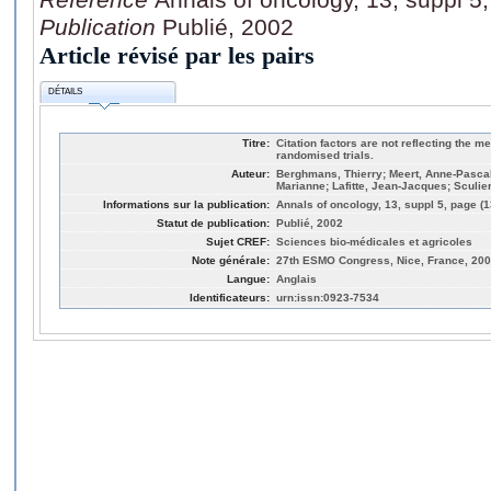
Publication
Publié, 2002
Article révisé par les pairs
DÉTAILS
Titre:
Citation factors are not reflecting the m
randomised trials.
Auteur:
Berghmans, Thierry; Meert, Anne-Pasca
Marianne; Lafitte, Jean-Jacques; Sculie
Informations sur la publication:
Annals of oncology, 13, suppl 5, page (1
Statut de publication:
Publié, 2002
Sujet CREF:
Sciences bio-médicales et agricoles
Note générale:
27th ESMO Congress, Nice, France, 20
Langue:
Anglais
Identificateurs:
urn:issn:0923-7534