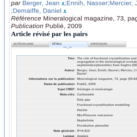
par
Berger, Jean
;Ennih, Nasser
;Mercier, 
;Demaiffe, Daniel
Référence
Mineralogical magazine, 73, pa
Publication
Publié, 2009
Article révisé par les pairs
ACCÈS EN LIGNE
DÉTAILS
STATISTIQUES
Titre:
The role of fractional crystallization an
segregation in the mineralogical evolut
nephelinites/phonolites from Saghro (S
Auteur:
Berger, Jean; Ennih, Nasser; Mercier, J.
Daniel
Informations sur la publication:
Mineralogical magazine, 73, page (59-82
Statut de publication:
Publié, 2009
Sujet CREF:
Géologie et minéralogie
Mots-clés:
Carbonatite
Daly gap
Fractional-crystallization modelling
Hainite
Mio-Pliocene volcanism
Nephelinite
Peralkaline phonolite
Note générale:
IF=0.810
Langue:
Anglais