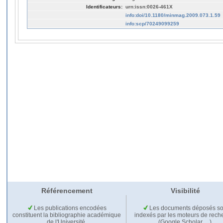
Identificateurs:
urn:issn:0026-461X
info:doi/10.1180/minmag.2009.073.1.59
info:scp/70249099259
Référencement
Visibilité
Les publications encodées
Les documents déposés so
constituent la bibliographie académique
indexés par les moteurs de rech
de l'Université.
(Google Scholar,…).