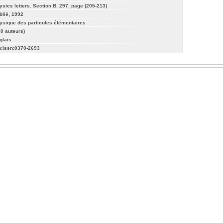
ysics letters. Section B, 297, page (205-213)
blié, 1992
ysique des particules élémentaires
20 auteurs)
glais
n:issn:0370-2693