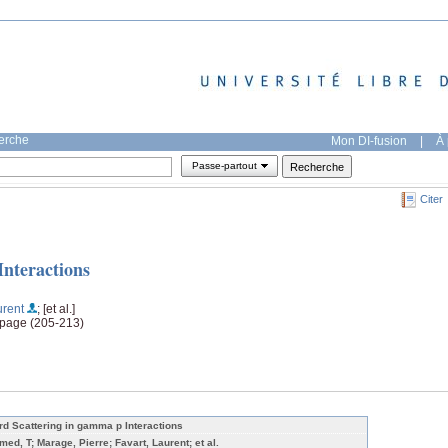
herche
Mon DI-fusion
|
À 
Passe-partout
Citer
nteractions
urent
; [et al.]
, page (205-213)
rd Scattering in gamma p Interactions
med, T; Marage, Pierre; Favart, Laurent; et al.