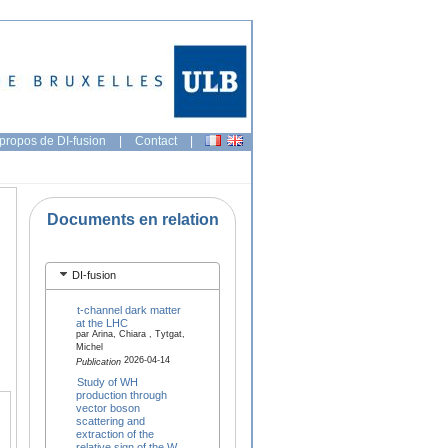
propos de DI-fusion
|
Contact
|
Documents en relation
DI-fusion
t-channel dark matter
at the LHC
par Arina, Chiara , Tytgat,
Michel
2026-04-14
Publication
Study of WH
production through
vector boson
scattering and
extraction of the
relative sign of the W