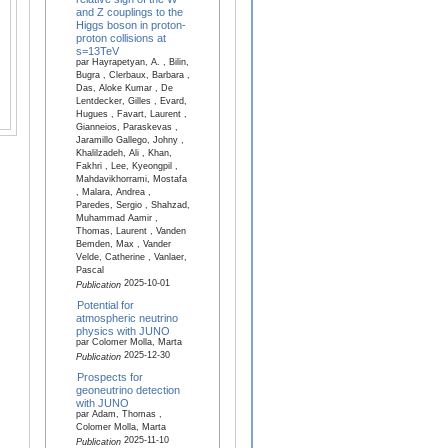
and Z couplings to the
Higgs boson in proton-
proton collisions at
s=13TeV
par Hayrapetyan, A. , Bilin,
Bugra , Clerbaux, Barbara ,
Das, Aloke Kumar , De
Lentdecker, Gilles , Evard,
Hugues , Favart, Laurent ,
Gianneios, Paraskevas ,
Jaramillo Gallego, Johny ,
Khalilzadeh, Ali , Khan,
Fakhri , Lee, Kyeongpil ,
Mahdavikhorrami, Mostafa
, Malara, Andrea ,
Paredes, Sergio , Shahzad,
Muhammad Aamir ,
Thomas, Laurent , Vanden
Bemden, Max , Vander
Velde, Catherine , Vanlaer,
Pascal
2025-10-01
Publication
Potential for
atmospheric neutrino
physics with JUNO
par Colomer Molla, Marta
2025-12-30
Publication
Prospects for
geoneutrino detection
with JUNO
par Adam, Thomas ,
Colomer Molla, Marta
2025-11-10
Publication