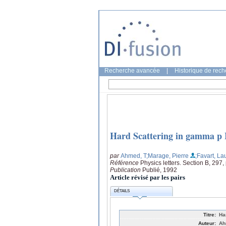
Recherche avancée
|
Historique de rec
Hard Scattering in gamma p I
par
Ahmed, T
;Marage, Pierre
;Favart, La
Référence
Physics letters. Section B, 297
Publication
Publié, 1992
Article révisé par les pairs
DÉTAILS
Titre:
Ha
Auteur:
Ah