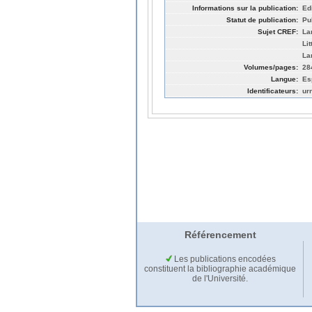
Informations sur la publication:
Ed
Statut de publication:
Pu
Sujet CREF:
La
Li
La
Volumes/pages:
28
Langue:
Es
Identificateurs:
ur
Référencement
Les publications encodées
constituent la bibliographie académique
de l'Université.