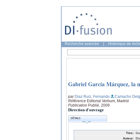
Recherche avancée
|
Historique de rec
Gabriel García Márquez, la 
par
Diaz Ruiz, Fernando
;Camacho Delg
Référence
Editorial Verbum, Madrid
Publication
Publié, 2009
Direction d'ouvrage
DÉTAILS
Titre:
Ga
Auteur:
Di