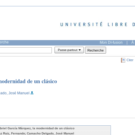
herche
Mon DI-fusion
|
À 
Passe-partout
Citer
modernidad de un clásico
ado, José Manuel
briel García Márquez, la modernidad de un clásico
az Ruiz, Fernando; Camacho Delgado, José Manuel