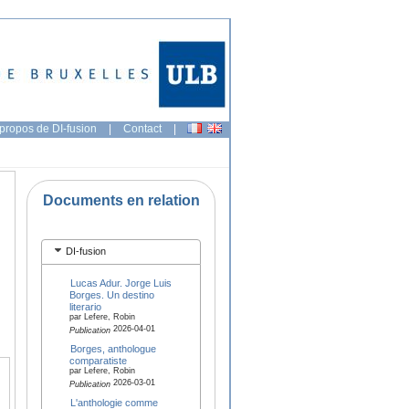
propos de DI-fusion
|
Contact
|
Documents en relation
DI-fusion
Lucas Adur. Jorge Luis
Borges. Un destino
literario
par Lefere, Robin
2026-04-01
Publication
Borges, anthologue
comparatiste
par Lefere, Robin
2026-03-01
Publication
L'anthologie comme