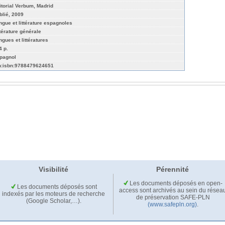
itorial Verbum, Madrid
blié, 2009
ngue et littérature espagnoles
ttérature générale
ngues et littératures
4 p.
pagnol
n:isbn:9788479624651
Visibilité
Pérennité
Les documents déposés en open-
Les documents déposés sont
access sont archivés au sein du résea
indexés par les moteurs de recherche
de préservation SAFE-PLN
(Google Scholar,…).
(www.safepln.org)
.