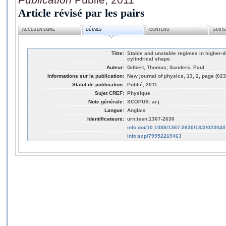
Article révisé par les pairs
ACCÈS EN LIGNE
DÉTAILS
CONTENU
STATI
Titre:
Stable and unstable regimes in higher-d
cylindrical shape
Auteur:
Gilbert, Thomas; Sanders, Paul
Informations sur la publication:
New journal of physics, 13, 2, page (02
Statut de publication:
Publié, 2011
Sujet CREF:
Physique
Note générale:
SCOPUS: ar.j
Langue:
Anglais
Identificateurs:
urn:issn:1367-2630
info:doi/10.1088/1367-2630/13/2/023040
info:scp/79952269463