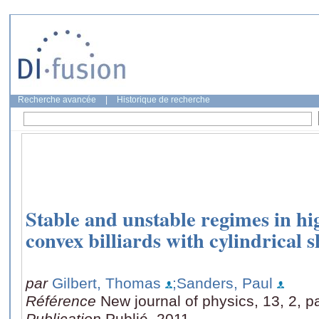
Recherche avancée
|
Historique de recherche
Stable and unstable regimes in h
convex billiards with cylindrical 
par
Gilbert, Thomas
;Sanders, Paul
Référence
New journal of physics, 13, 2, 
Publication
Publié, 2011