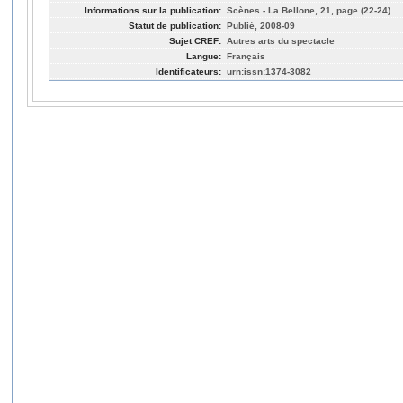
Informations sur la publication:
Scènes - La Bellone, 21, page (22-24)
Statut de publication:
Publié, 2008-09
Sujet CREF:
Autres arts du spectacle
Langue:
Français
Identificateurs:
urn:issn:1374-3082