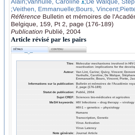
Alain
;Vanhulle, Caroline
;De Walque, Sté
;Veithen, Emmanuelle
;Bours, Vincent
;Piet
Référence
Bulletin et mémoires de l'Acad
Belgique, 159, Pt 2, page (176-189)
Publication
Publié, 2004
Article révisé par les pairs
DÉTAILS
CONTENU
Titre:
Molecular mechanisms involved in HIV-1
reactivation: implications for the devel
Auteur:
Van Lint, Carine; Quivy, Vincent; Demont
Vanhulle, Caroline; De Walque, Stéphane
Emmanuelle; Bours, Vincent; Piette, Ja
Informations sur la publication:
Bulletin et mémoires de l'Académie roy
2, page (176-189)
Statut de publication:
Publié, 2004
Sujet CREF:
Sciences bio-médicales et agricoles
MeSH keywords:
HIV Infections -- drug therapy -- virology
HIV-1 -- genetics -- physiology
Humans
Transcription, Genetic
Virus Activation
Virus Latency
Note générale:
Journal Article