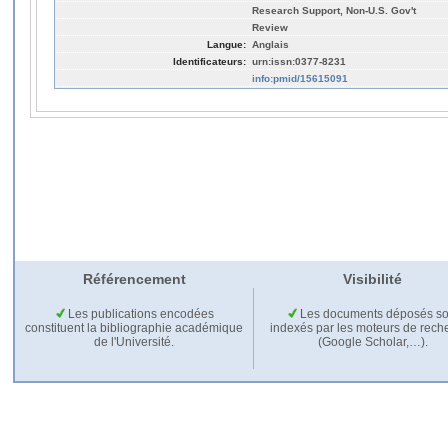
Research Support, Non-U.S. Gov't
Review
Langue:
Anglais
Identificateurs:
urn:issn:0377-8231
info:pmid/15615091
Référencement
Visibilité
Les publications encodées
Les documents déposés so
constituent la bibliographie académique
indexés par les moteurs de rech
de l'Université.
(Google Scholar,…).