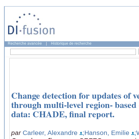
Recherche avancée
|
Historique de recherche
Change detection for updates of v
through multi-level region- based
data: CHADE, final report.
par
Carleer, Alexandre
;Hanson, Emilie
;