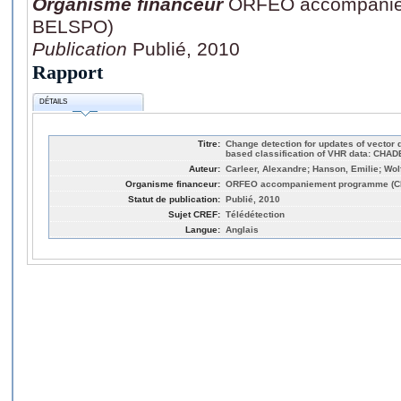
Organisme financeur
ORFEO accompanie
BELSPO)
Publication
Publié, 2010
Rapport
DÉTAILS
Titre:
Change detection for updates of vector 
based classification of VHR data: CHADE,
Auteur:
Carleer, Alexandre; Hanson, Emilie; Wol
Organisme financeur:
ORFEO accompaniement programme (
Statut de publication:
Publié, 2010
Sujet CREF:
Télédétection
Langue:
Anglais