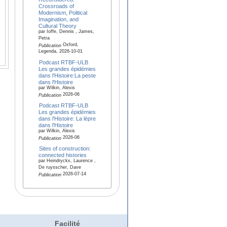
Crossroads of
Modernism, Political
Imagination, and
Cultural Theory
par Ioffe, Dennis , James,
Petra
Oxford,
Publication
Legenda, 2026-10-01
Podcast RTBF-ULB
Les grandes épidémies
dans l'Histoire:La peste
dans l'Histoire
par Wilkin, Alexis
2026-06
Publication
Podcast RTBF-ULB
Les grandes épidémies
dans l'Histoire: La lèpre
dans l'Histoire
par Wilkin, Alexis
2026-06
Publication
Sites of construction:
connected histories
par Heindryckx, Laurence ,
De ruysscher, Dave
2026-07-14
Publication
Facilité