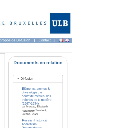
propos de DI-fusion
|
Contact
|
Documents en relation
DI-fusion
Eléments, atomes &
physiologie : le
contexte médical des
théories de la matière
(1567-1634)
par Moreau, Elisabeth
Turnhout,
Publication
Brepols, 2029
Russian Historical
Anarchism
Reconsidered: