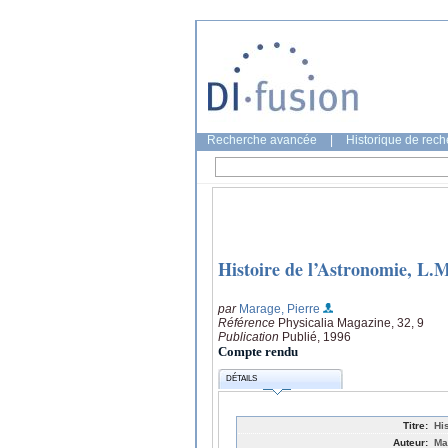
Recherche avancée
|
Historique de rec
Histoire de l’Astronomie, 
par
Marage, Pierre
Référence
Physicalia Magazine, 32, 9
Publication
Publié, 1996
Compte rendu
DÉTAILS
Titre:
Hi
Auteur:
Ma