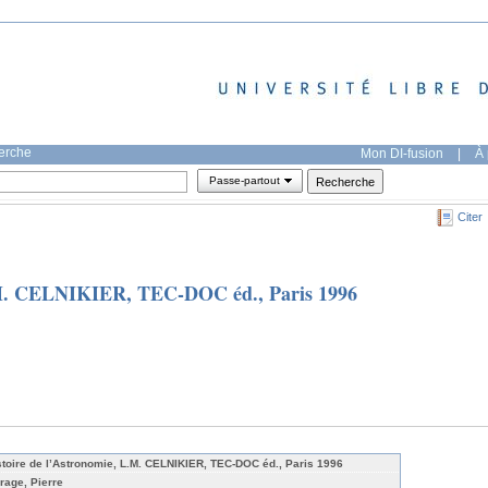
herche
Mon DI-fusion
|
À 
Passe-partout
Citer
L.M. CELNIKIER, TEC-DOC éd., Paris 1996
stoire de l’Astronomie, L.M. CELNIKIER, TEC-DOC éd., Paris 1996
rage, Pierre