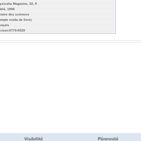
ysicalia Magazine, 32, 9
blié, 1996
stoire des sciences
ompte rendu de livre)
ançais
n:issn:0770-0520
Visibilité
Pérennité