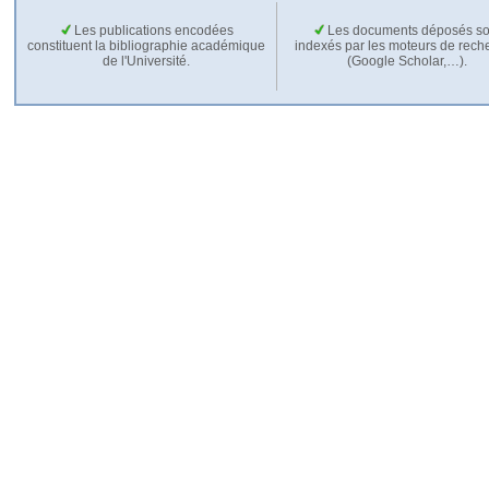
Les publications encodées
Les documents déposés so
constituent la bibliographie académique
indexés par les moteurs de rech
de l'Université.
(Google Scholar,…).