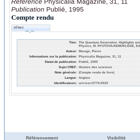
Référence
Physicalia Magazine, 31, 11
Publication
Publié, 1995
Compte rendu
DÉTAILS
Titre:
The Quantum Generation. Highlights and
Physics, M. RYUTOVA-KEMOKLIDZE, Ed.
Auteur:
Marage, Pierre
Informations sur la publication:
Physicalia Magazine, 31, 11
Statut de publication:
Publié, 1995
Sujet CREF:
Histoire des sciences
Note générale:
(Compte rendu de livre)
Langue:
Anglais
Identificateurs:
urn:issn:0770-0520
Référencement
Visibilité