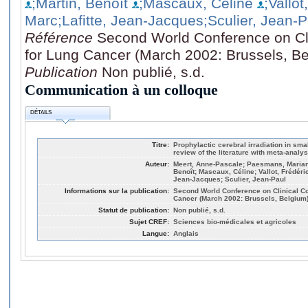
;Martin, Benoît
;Mascaux, Céline
;Vallot
Marc
;Lafitte, Jean-Jacques
;Sculier, Jean-P
Référence
Second World Conference on Cl
for Lung Cancer (March 2002: Brussels, B
Publication
Non publié, s.d.
Communication à un colloque
DÉTAILS
Titre:
Prophylactic cerebral irradiation in sma
review of the literature with meta-analys
Auteur:
Meert, Anne-Pascale; Paesmans, Marian
Benoît; Mascaux, Céline; Vallot, Frédéri
Jean-Jacques; Sculier, Jean-Paul
Informations sur la publication:
Second World Conference on Clinical C
Cancer (March 2002: Brussels, Belgium
Statut de publication:
Non publié, s.d.
Sujet CREF:
Sciences bio-médicales et agricoles
Langue:
Anglais