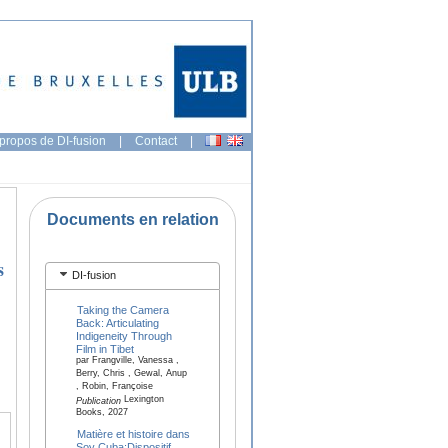
propos de DI-fusion
|
Contact
|
Documents en relation
s
DI-fusion
Taking the Camera
Back: Articulating
Indigeneity Through
Film in Tibet
par Frangville, Vanessa ,
Berry, Chris , Gewal, Anup
, Robin, Françoise
Lexington
Publication
Books, 2027
Matière et histoire dans
Soy Cuba:Dispositif,