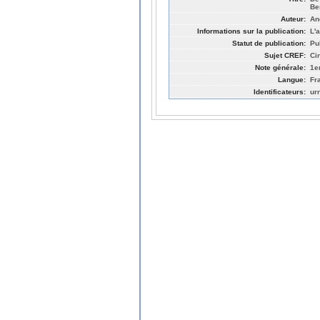
Be
Auteur:
An
Informations sur la publication:
L'
Statut de publication:
Pu
Sujet CREF:
Ci
Note générale:
1e
Langue:
Fr
Identificateurs:
ur