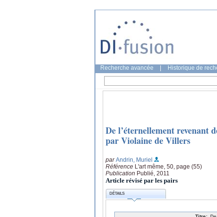
Recherche avancée
|
Historique de rec
De l’éternellement revenant d
par Violaine de Villers
par
Andrin, Muriel
Référence
L'art même, 50, page (55)
Publication
Publié, 2011
Article révisé par les pairs
DÉTAILS
Titre:
De