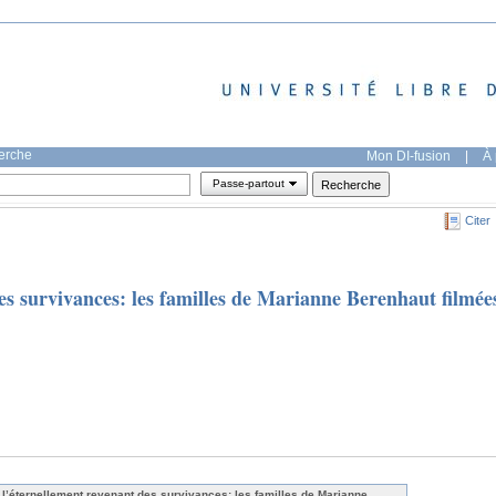
herche
Mon DI-fusion
|
À 
Passe-partout
Citer
es survivances: les familles de Marianne Berenhaut filmée
 l’éternellement revenant des survivances: les familles de Marianne