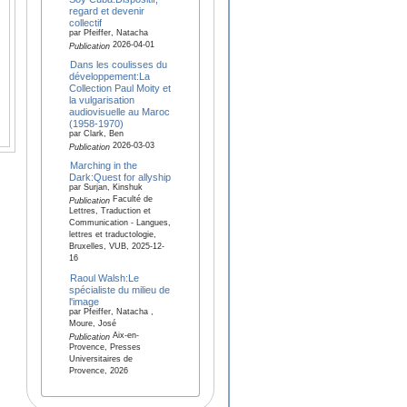
regard et devenir
collectif
par Pfeiffer, Natacha
2026-04-01
Publication
Dans les coulisses du
développement:La
Collection Paul Moity et
la vulgarisation
audiovisuelle au Maroc
(1958-1970)
par Clark, Ben
2026-03-03
Publication
Marching in the
Dark:Quest for allyship
par Surjan, Kinshuk
Faculté de
Publication
Lettres, Traduction et
Communication - Langues,
lettres et traductologie,
Bruxelles, VUB, 2025-12-
16
Raoul Walsh:Le
spécialiste du milieu de
l'image
par Pfeiffer, Natacha ,
Moure, José
Aix-en-
Publication
Provence, Presses
Universitaires de
Provence, 2026