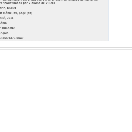
renhaut filmées par Violaine de Villers
drin, Muriel
art même, 50, page (55)
blié, 2011
néma
r Trimestre
ançais
n:issn:1373-9549