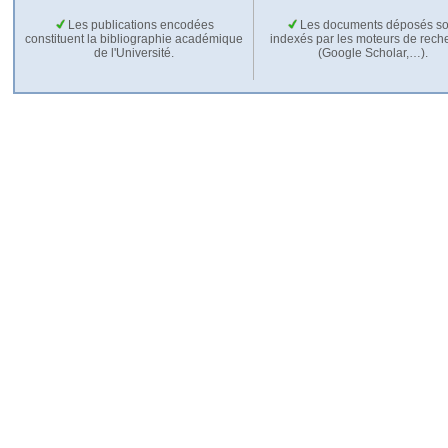
Les publications encodées
Les documents déposés so
constituent la bibliographie académique
indexés par les moteurs de rech
de l'Université.
(Google Scholar,…).