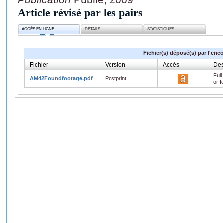
Article révisé par les pairs
ACCÈS EN LIGNE
DÉTAILS
STATISTIQUES
Fichier(s) déposé(s) par l'enc
Fichier
Version
Accès
Des
Full
AM42Foundfootage.pdf
Postprint
or f