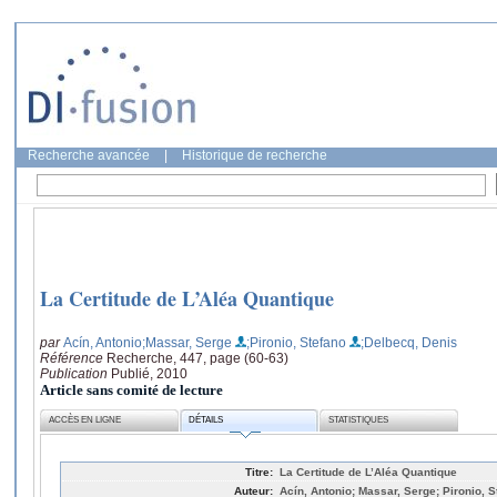
Recherche avancée
|
Historique de recherche
La Certitude de L’Aléa Quantique
par
Acín, Antonio
;Massar, Serge
;Pironio, Stefano
;Delbecq, Denis
Référence
Recherche, 447, page (60-63)
Publication
Publié, 2010
Article sans comité de lecture
ACCÈS EN LIGNE
DÉTAILS
STATISTIQUES
Titre:
La Certitude de L’Aléa Quantique
Auteur:
Acín, Antonio; Massar, Serge; Pironio, 